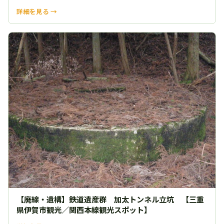
詳細を見る →
【廃線・遺構】鉄道遺産群 加太トンネル立坑 【三重
県伊賀市観光／関西本線観光スポット】