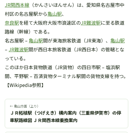
JR関西本線
（かんさいほんせん）は、愛知県名古屋市中
村区の名古屋駅から
亀山駅
、
奈良駅
を経て大阪府大阪市浪速区の
JR難波駅
に至る鉄道
路線（幹線）である。
名古屋駅 –
亀山駅
間が東海旅客鉄道（JR東海）、
亀山駅
–
JR難波駅
間が西日本旅客鉄道（JR西日本）の管轄とな
っている。
このほか日本貨物鉄道（JR貨物）の四日市駅 – 塩浜駅
間、平野駅 – 百済貨物ターミナル駅間の貨物支線を持つ。
【Wikipedia参照】
← 亀山方面（上り）
ＪＲ柘植駅（つげえき）構内案内（三重県伊賀市）の停
車駅路線図 ＪＲ関西本線乗換案内