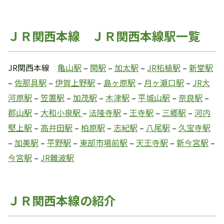
ＪＲ関西本線 ＪＲ関西本線駅一覧
JR関西本線
亀山駅
–
関駅
–
加太駅
–
JR柘植駅
–
新堂駅
–
佐那具駅
–
伊賀上野駅
–
島ヶ原駅
–
月ヶ瀬口駅
–
JR大
河原駅
–
笠置駅
–
加茂駅
–
木津駅
–
平城山駅
–
奈良駅
–
郡山駅
–
大和小泉駅
–
法隆寺駅
–
王寺駅
–
三郷駅
–
河内
堅上駅
–
高井田駅
–
柏原駅
–
志紀駅
–
八尾駅
–
久宝寺駅
–
加美駅
–
平野駅
–
東部市場前駅
–
天王寺駅
–
新今宮駅
–
今宮駅
–
JR難波駅
ＪＲ関西本線の紹介