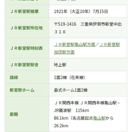
ＪＲ新堂駅開業
1921年（大正10年）7月15日
〒519-1416 三重県伊賀市新堂中出
ＪＲ新堂駅所在地
３１８
ＪＲ新堂駅亀山駅方面
／
ＪＲ新堂駅
ＪＲ新堂駅時刻表
加茂駅方面
ＪＲ新堂駅駅舎
地上駅
路線
1面2線（在来線）
新堂駅ホーム
島式ホーム1面2線
ＪＲ関西本線 ＪＲ関西本線亀山駅 –
JR難波駅 115km
距離
86.1km（名古屋起点
亀山駅
から
26.2km