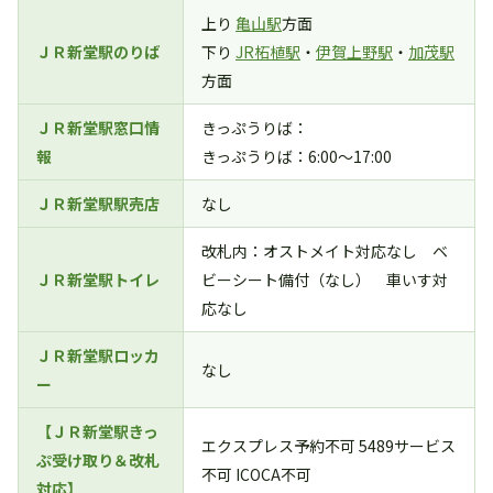
上り
亀山駅
方面
ＪＲ新堂駅のりば
下り
JR柘植駅
・
伊賀上野駅
・
加茂駅
方面
ＪＲ新堂駅窓口情
きっぷうりば：
報
きっぷうりば：6:00～17:00
ＪＲ新堂駅駅売店
なし
改札内：オストメイト対応なし ベ
ＪＲ新堂駅トイレ
ビーシート備付（なし） 車いす対
応なし
ＪＲ新堂駅ロッカ
なし
ー
【ＪＲ新堂駅きっ
エクスプレス予約不可 5489サービス
ぷ受け取り＆改札
不可 ICOCA不可
対応】