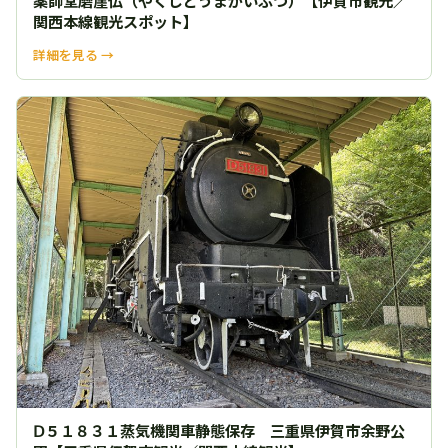
薬師堂磨崖仏（やくしどうまがいぶつ）【伊賀市観光／
関西本線観光スポット】
詳細を見る →
Ⅾ５１８３１蒸気機関車静態保存 三重県伊賀市余野公