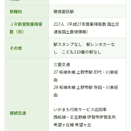
駅種別
簡易委託駅
ＪＲ新堂駅乗降客
217人（平成27年度乗降客数 国土交
数（日）
通省国土数値情報）
駅スタンプなし 駅レンタカーな
その他
し こども110番の駅なし
三重交通
27 柘植本線 上野市駅 印代・川東経
由
29 柘植本線 上野市駅 寺田・川東経
由
いがまち行政サービス巡回車
接続交通
西柘植・壬生野線 伊賀市伊賀支所
希望ヶ丘線 希望ヶ丘