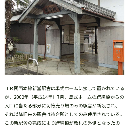
ＪＲ関西本線新堂駅舎は単式ホームに接して置かれている
が、2002年（平成14年）7月、島式ホームの跨線橋からの
入口に当たる部分に切符売り場のみの駅舎が新設され、
それ以降旧来の駅舎は待合所としてのみ使用されている。
この新駅舎の完成により跨線橋が改札の外側となったの