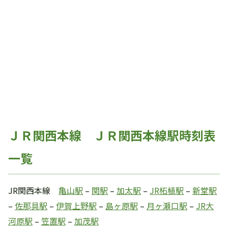
ＪＲ関西本線 ＪＲ関西本線駅時刻表
一覧
JR関西本線
亀山駅
–
関駅
–
加太駅
–
JR柘植駅
–
新堂駅
–
佐那具駅
–
伊賀上野駅
–
島ヶ原駅
–
月ヶ瀬口駅
–
JR大
河原駅
–
笠置駅
–
加茂駅