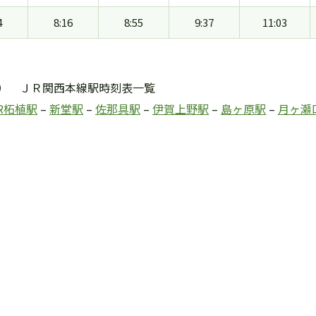
4
8:16
8:55
9:37
11:03
） ＪＲ関西本線駅時刻表一覧
R柘植駅
–
新堂駅
–
佐那具駅
–
伊賀上野駅
–
島ヶ原駅
–
月ヶ瀬