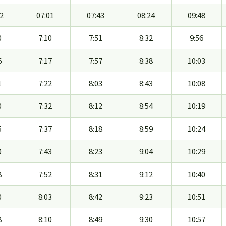
2
07:01
07:43
08:24
09:48
0
7:10
7:51
8:32
9:56
6
7:17
7:57
8:38
10:03
1
7:22
8:03
8:43
10:08
0
7:32
8:12
8:54
10:19
5
7:37
8:18
8:59
10:24
0
7:43
8:23
9:04
10:29
8
7:52
8:31
9:12
10:40
0
8:03
8:42
9:23
10:51
8
8:10
8:49
9:30
10:57