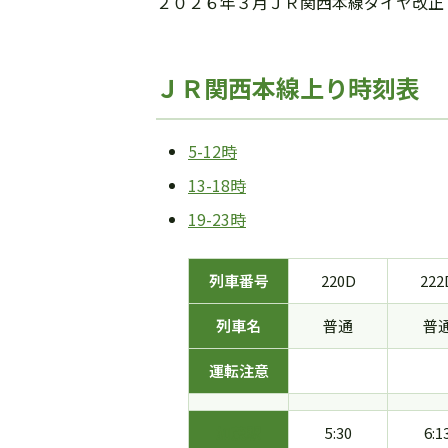
２０２６年３月ＪＲ関西本線ダイヤ改正
ＪＲ関西本線上り時刻表 
5-12時
13-18時
19-23時
列車番号
220D
222
列車名
普通
普
運転注意
加茂駅
5:30
6:1