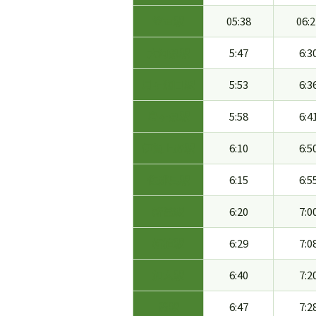
笠置駅
05:38
06:2
大河原駅
5:47
6:3
月ヶ瀬口駅
5:53
6:3
島ヶ原駅
5:58
6:4
伊賀上野駅
6:10
6:5
佐那具駅
6:15
6:5
新堂駅
6:20
7:0
柘植駅
6:29
7:0
加太駅
6:40
7:2
関駅
6:47
7:2