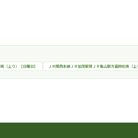
刻表（上り）【日曜日】
ＪＲ関西本線ＪＲ加茂駅発ＪＲ亀山駅方面時刻表（上
時刻表一覧に戻る