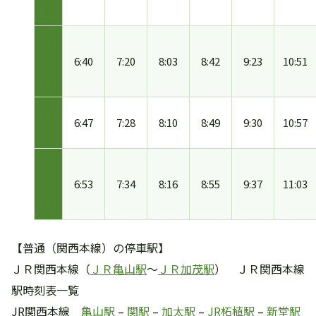
駅
加
太
6:40
7:20
8:03
8:42
9:23
10:51
駅
関
6:47
7:28
8:10
8:49
9:30
10:57
駅
亀
山
6:53
7:34
8:16
8:55
9:37
11:03
駅
【普通（関西本線）の停車駅】
ＪＲ関西本線（
ＪＲ亀山駅
～
ＪＲ加茂駅
） ＪＲ関西本線
駅時刻表一覧
JR関西本線
亀山駅
–
関駅
–
加太駅
–
JR柘植駅
–
新堂駅