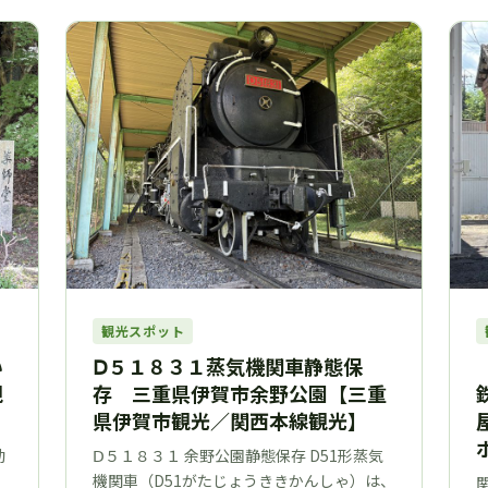
観光スポット
い
Ⅾ５１８３１蒸気機関車静態保
観
存 三重県伊賀市余野公園【三重
県伊賀市観光／関西本線観光】
動
Ⅾ５１８３１ 余野公園静態保存 D51形蒸気
機関車（D51がたじょうききかんしゃ）は、