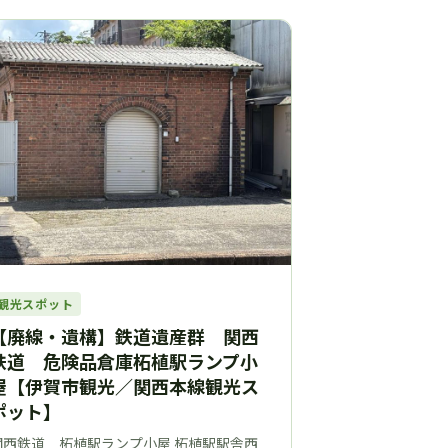
観光スポット
【廃線・遺構】鉄道遺産群 関西
鉄道 危険品倉庫柘植駅ランプ小
屋【伊賀市観光／関西本線観光ス
ポット】
関西鉄道 柘植駅ランプ小屋 柘植駅駅舎西