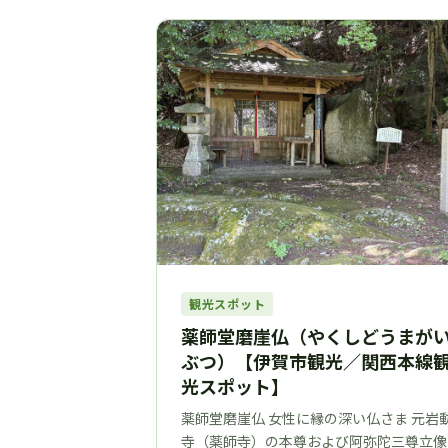
観光スポット
薬師堂磨崖仏（やくしどうまが
ぶつ）【伊賀市観光／関西本線
光スポット】
薬師堂磨崖仏 女性に縁の深い仏さま 元岩
寺（薬師寺）の本尊および阿弥陀三尊立像