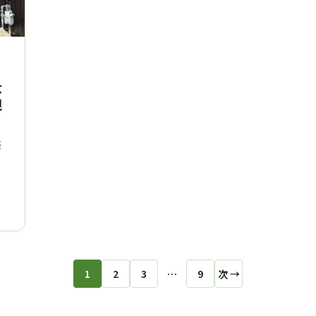
大
観
濠
1
2
3
…
9
次 →