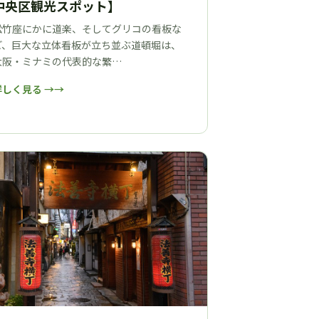
中央区観光スポット】
松竹座にかに道楽、そしてグリコの看板な
ど、巨大な立体看板が立ち並ぶ道頓堀は、
大阪・ミナミの代表的な繁…
詳しく見る →