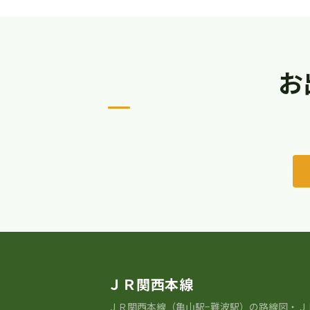
お
ＪＲ関西本線
ＪＲ関⻄本線（亀山駅−難波駅）の路線図・Ｊ