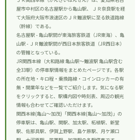
屋市中村区の名古屋駅から
亀山駅
、
ＪＲ奈良駅
を経
て大阪府大阪市浪速区の
ＪＲ難波駅
に至る鉄道路線
（幹線）である。
名古屋駅 -
亀山駅
間が東海旅客鉄道（JR東海）、
亀
山駅
-
ＪＲ難波駅
間が西日本旅客鉄道（JR西日本）
の管轄となっている。
JR関西本線（大和路線 亀山駅～難波駅 亀山駅含む
全33駅）の停車駅情報をまとめたページです。各駅
の所在地・キロ程・乗換路線・コインロッカーの有
無・開業年などを一覧でご紹介します。気になる駅
をクリックすると、駅構内図や時刻表、周辺の観光
情報も合わせてご確認いただけます。
関西本線(亀山～加茂)「関西本線(亀山～加茂)」の
停車駅は、亀山駅、関駅、加太駅、柘植駅、新堂
駅、佐那具駅、伊賀上野駅、島ケ原駅、月ケ瀬口
駅、大河原駅、笠置駅、加茂駅の各駅停車です。