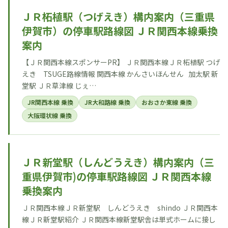
ＪＲ柘植駅（つげえき）構内案内（三重県
伊賀市）の停車駅路線図 ＪＲ関西本線乗換
案内
【ＪＲ関西本線スポンサーPR】 ＪＲ関西本線ＪＲ柘植駅 つげ
えき TSUGE路線情報 関西本線 かんさいほんせん 加太駅 新
堂駅 ＪＲ草津線 じぇ…
JR関西本線 乗換
JR大和路線 乗換
おおさか東線 乗換
大阪環状線 乗換
ＪＲ新堂駅（しんどうえき）構内案内（三
重県伊賀市)の停車駅路線図 ＪＲ関西本線
乗換案内
ＪＲ関西本線ＪＲ新堂駅 しんどうえき shindo ＪＲ関西本
線ＪＲ新堂駅紹介 ＪＲ関西本線新堂駅舎は単式ホームに接し