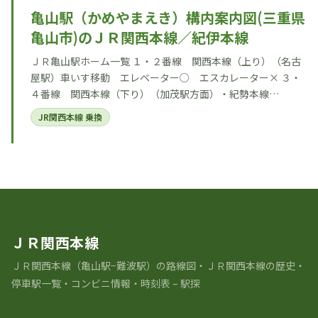
亀山駅（かめやまえき）構内案内図(三重県
亀山市)のＪＲ関西本線／紀伊本線
ＪＲ亀山駅ホーム一覧 １・２番線 関西本線（上り）（名古
屋駅）車いす移動 エレベーター○ エスカレーター× ３・
４番線 関西本線（下り）（加茂駅方面）・紀勢本線…
JR関西本線 乗換
ＪＲ関西本線
ＪＲ関⻄本線（亀山駅−難波駅）の路線図・ＪＲ関西本線の歴史・
停車駅一覧・コンビニ情報・時刻表 – 駅探