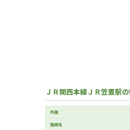
ＪＲ関西本線ＪＲ笠置駅の
所属
路線名