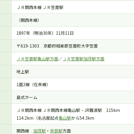
ＪＲ関西本線 ＪＲ笠置駅
（関西本線）
1897年（明治30年）11月11日
〒619-1303 京都府相楽郡笠置町大字笠置
ＪＲ笠置駅亀山駅方面
／
ＪＲ笠置駅加茂駅方面
地上駅
1面2線（在来線）
島式ホーム
ＪＲ関西本線 ＪＲ関西本線亀山駅 – JR難波駅 115km
114.2km（名古屋起点
亀山駅
から54.3km
関西線
加茂駅
・
奈良駅
方面