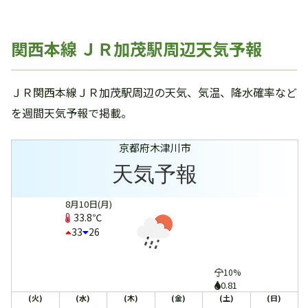
関西本線 ＪＲ加茂駅周辺天気予報
ＪＲ関西本線ＪＲ加茂駅周辺の天気、気温、降水確率など
を週間天気予報で掲載。
京都府木津川市
天気予報
8月10日(月)
33.8℃
33
26
10%
0.81
(火)
(水)
(木)
(金)
(土)
(日)