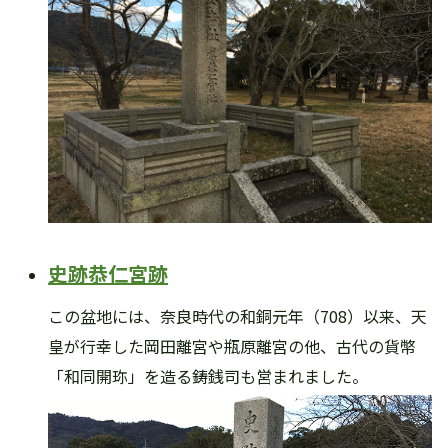
史跡恭仁宮跡
この盆地には、奈良時代の和銅元年（708）以来、天
皇が行幸した岡田離宮や瓶原離宮の他、古代の貨幣
「和同開珎」を造る鋳銭司も営まれました。