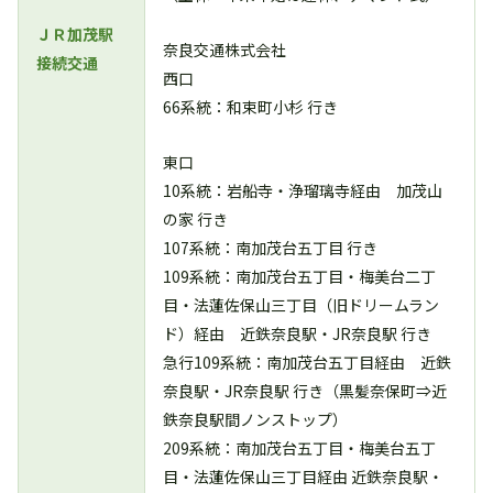
ＪＲ加茂駅
奈良交通株式会社
接続交通
西口
66系統：和束町小杉 行き
東口
10系統：岩船寺・浄瑠璃寺経由 加茂山
の家 行き
107系統：南加茂台五丁目 行き
109系統：南加茂台五丁目・梅美台二丁
目・法蓮佐保山三丁目（旧ドリームラン
ド）経由 近鉄奈良駅・JR奈良駅 行き
急行109系統：南加茂台五丁目経由 近鉄
奈良駅・JR奈良駅 行き（黒髪奈保町⇒近
鉄奈良駅間ノンストップ）
209系統：南加茂台五丁目・梅美台五丁
目・法蓮佐保山三丁目経由 近鉄奈良駅・