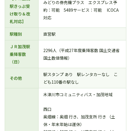
みどりの券売機プラス エクスプレス予
駅きっぷ受
約：可能 5489サービス：可能 ICOCA
け取り＆改
対応
札対応】
駅種別
直営駅
ＪＲ加茂駅
2296人（平成27年度乗降客数 国土交通省
乗降客数
国土数値情報）
（日）
駅スタンプ あり 駅レンタカーなし こ
その他
ども110番の駅なし
木津川市コミュニティバス・加茂地域
西口
奥畑線：奥畑 行き、加茂支所 行き （土
休・年末年始は運休）