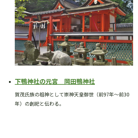
下鴨神社の元宮 岡田鴨神社
賀茂氏族の祖神として崇神天皇御世（前97年～前30
年）の創祀と伝わる。