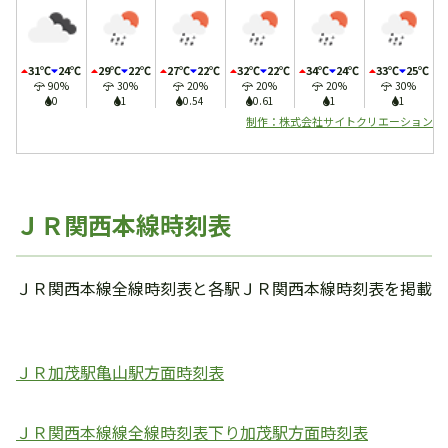
31℃
24℃
29℃
22℃
27℃
22℃
32℃
22℃
34℃
24℃
33℃
25℃
90%
30%
20%
20%
20%
30%
0
1
0.54
0.61
1
1
制作：株式会社サイトクリエーション
ＪＲ関西本線時刻表
ＪＲ関西本線全線時刻表と各駅ＪＲ関西本線時刻表を掲載
ＪＲ加茂駅亀山駅方面時刻表
ＪＲ関西本線線全線時刻表下り加茂駅方面時刻表