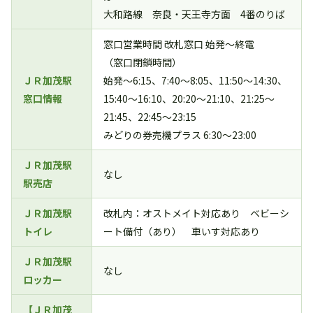
大和路線 奈良・天王寺方面 4番のりば
窓口営業時間 改札窓口 始発～終電
（窓口閉鎖時間）
ＪＲ加茂駅
始発～6:15、7:40～8:05、11:50～14:30、
窓口情報
15:40～16:10、20:20～21:10、21:25～
21:45、22:45～23:15
みどりの券売機プラス 6:30～23:00
ＪＲ加茂駅
なし
駅売店
ＪＲ加茂駅
改札内：オストメイト対応あり ベビーシ
トイレ
ート備付（あり） 車いす対応あり
ＪＲ加茂駅
なし
ロッカー
【ＪＲ加茂