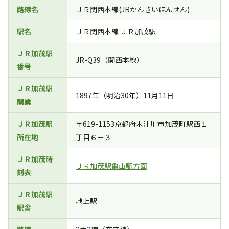
路線名
ＪＲ関西本線(JRかんさいほんせん)
駅名
ＪＲ関西本線 ＪＲ加茂駅
ＪＲ加茂駅
JR-Q39（関西本線）
番号
ＪＲ加茂駅
1897年（明治30年）11月11日
開業
ＪＲ加茂駅
〒619-1153京都府木津川市加茂町駅西１
所在地
丁目６－３
ＪＲ加茂時
ＪＲ加茂駅亀山駅方面
刻表
ＪＲ加茂駅
地上駅
駅舎