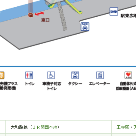
大和路線（
ＪＲ関西本線
）
王寺駅
・