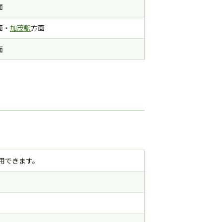
面
面・
加茂駅
方面
面
用できます。
り