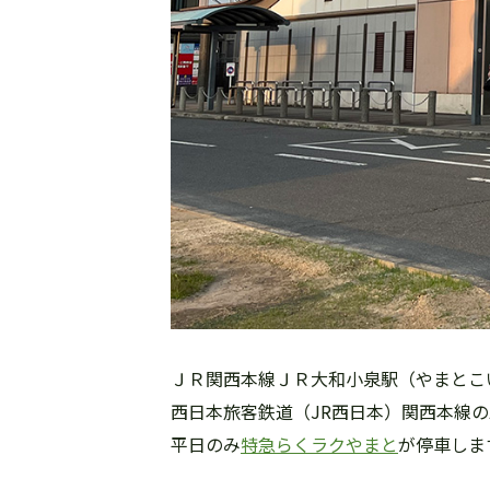
ＪＲ関西本線ＪＲ大和小泉駅（やまとこ
西日本旅客鉄道（JR西日本）関西本線
平日のみ
特急らくラクやまと
が停車しま