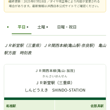
ℹ
最終更新：2025年07月18日 ／ダイヤ改正等により内容が変更される
場合があります。最新情報はJR西日本公式サイトでご確認ください。
平日
土曜
日曜・祝日
ＪＲ新堂駅（三重県）ＪＲ関西本線(亀山駅-奈良駅) 亀山
駅方面 時刻表
ＪＲ関西本線(亀山-加茂)
かんさいほんせん
ＪＲ新堂駅（三重県）
しんどうえき SHINDO-STATION
柘植駅
佐那具駅