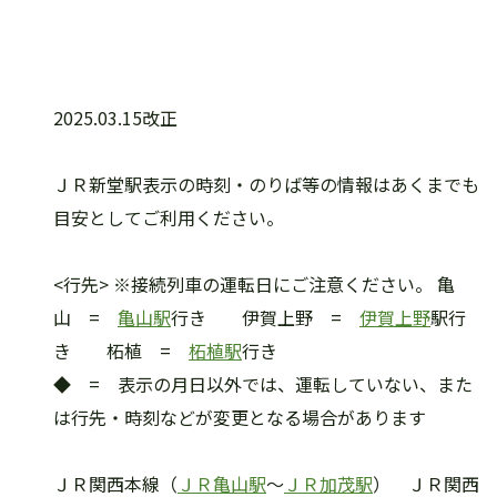
2025.03.15改正
ＪＲ新堂駅表示の時刻・のりば等の情報はあくまでも
目安としてご利用ください。
<行先> ※接続列車の運転日にご注意ください。 亀
山 =
亀山駅
行き 伊賀上野 =
伊賀上野
駅行
き 柘植 =
柘植駅
行き
◆ = 表示の月日以外では、運転していない、また
は行先・時刻などが変更となる場合があります
ＪＲ関西本線（
ＪＲ亀山駅
～
ＪＲ加茂駅
） ＪＲ関西