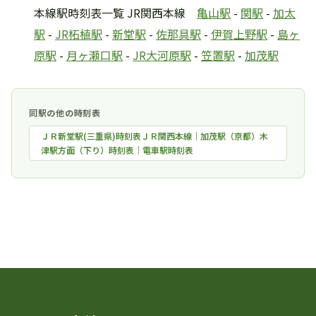
本線駅時刻表一覧 JR関西本線
亀山駅
-
関駅
-
加太
駅
-
JR柘植駅
-
新堂駅
-
佐那具駅
-
伊賀上野駅
-
島ヶ
原駅
-
月ヶ瀬口駅
-
JR大河原駅
-
笠置駅
-
加茂駅
同駅の他の時刻表
ＪＲ新堂駅(三重県)時刻表ＪＲ関西本線｜加茂駅（京都）木
津駅方面（下り）時刻表｜電車駅時刻表
時刻表一覧に戻る