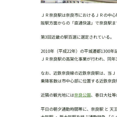
ＪＲ奈良駅は奈良市におけるＪＲの中心
阪駅方面からの「直通快速」で奈良駅ま
第3回近畿の駅百選に選定されている。
2010年（平成22年）の平城遷都13
ＪＲ奈良駅の高架化事業が行われ、同年
なお、近鉄奈良線の近鉄奈良駅は、当Ｊ
乗降客数は市中心部に位置する近鉄奈良
近隣の観光地には
奈良公園
、春日大社等
平日の朝夕通勤時間帯に、奈良駅 と 天
大阪駅 ・ 新大阪駅を結ぶ通勤特急 「ら