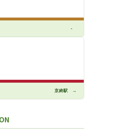
-
京終駅
→
ON