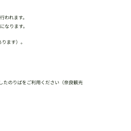
を行われます。
利になります。
あります）。
したのりばをご利用ください（奈良観光