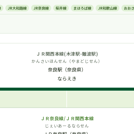
線
JR大和路線
JR奈良線
桜井線
まほろば線
JR和歌山線
おお
ＪＲ関西本線(木津駅-難波駅)
かんさいほんせん（やまどじせん）
奈良駅（奈良県）
ならえき
ＪＲ奈良線/ＪＲ関西本線
じぇいあーるならせん