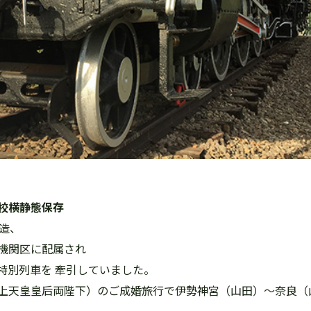
校横静態保存
造、
機関区に配属され
特別列車を 牽引していました。
上天皇皇后両陛下）のご成婚旅行で伊勢神宮（山田）～奈良（