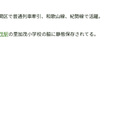
関区で普通列車牽引、和歌山線、紀勢線で活躍。
茂駅
の里加茂小学校の脇に静態保存されてる。
。