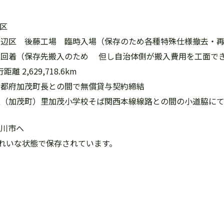
関区
紀伊田辺区 後藤工場 臨時入場（保存のため各種特殊仕様撤去・
加茂駅回着（保存先搬入のため 但し自治体側が搬入費用を工面で
 2,629,718.6km
と京都府加茂町長との間で無償貸与契約締結
川市立（加茂町）里加茂小学校そば関西本線線路との間の小道脇
津川市へ
れいな状態で保存されています。