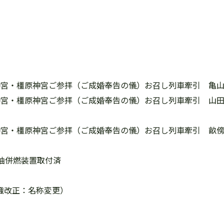
伊勢神宮・橿原神宮ご参拝（ご成婚奉告の儀）お召し列車牽引 亀
伊勢神宮・橿原神宮ご参拝（ご成婚奉告の儀）お召し列車牽引 山
伊勢神宮・橿原神宮ご参拝（ご成婚奉告の儀）お召し列車牽引 畝傍
重油併燃装置取付済
組織改正：名称変更）