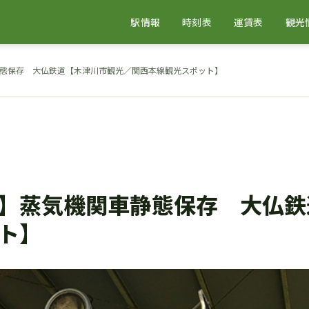
駅情報
時刻表
運賃表
観光
態保存 大仏鉄道【木津川市観光／関西本線観光スポット】
】蒸気機関車静態保存 大仏鉄
ト】