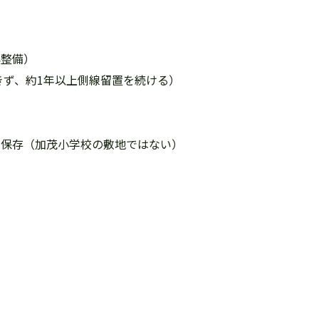
再整備）
きず、約1年以上側線留置を続ける）
にて保存（加茂小学校の敷地ではない）