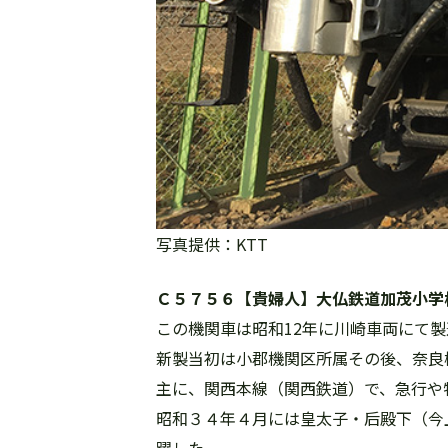
写真提供：KTT
Ｃ５７５６【貴婦人】大仏鉄道加茂小学
この機関車は昭和12年に川崎車両にて製
新製当初は小郡機関区所属その後、奈良
主に、関西本線（関西鉄道）で、急行や
昭和３４年４月には皇太子・后殿下（今