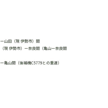
山ー山田（現 伊勢市）間
田（現 伊勢市）ー奈良間（亀山ー奈良間
ー亀山間（後補機C5779との重連）