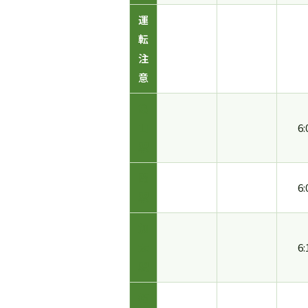
運
転
注
意
亀
山
6:
駅
関
6:
駅
加
太
6:
駅
柘