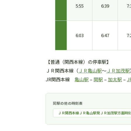
置
5:55
6:39
7:
駅
加
茂
6:03
6:47
7:
駅
【普通（関西本線）の停車駅】
ＪＲ関西本線（
ＪＲ亀山駅
～
ＪＲ加茂駅
JR関西本線
亀山駅
–
関駅
–
加太駅
–
J
同駅の他の時刻表
ＪＲ関西本線ＪＲ亀山駅発ＪＲ加茂駅方面時