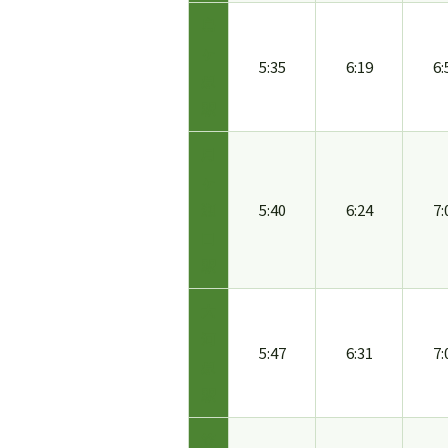
島
ヶ
5:35
6:19
6:
原
駅
月
ヶ
瀬
5:40
6:24
7:
口
駅
大
河
5:47
6:31
7:
原
駅
笠