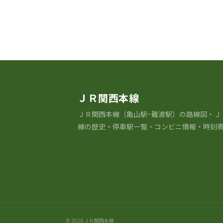
ＪＲ関西本線
ＪＲ関⻄本線（亀山駅−難波駅）の路線図・Ｊ
線の歴史・停車駅一覧・コンビニ情報・時刻表 
© 2026 ＪＲ関西本線