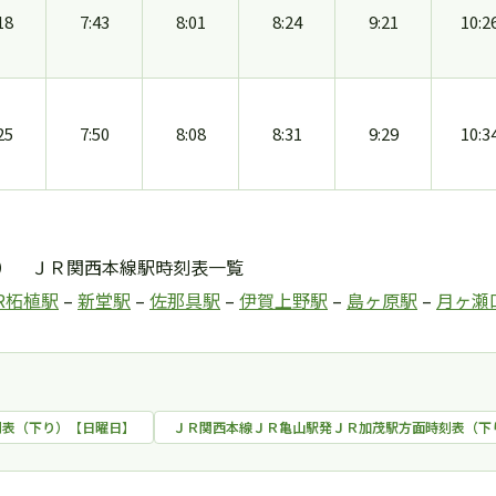
18
7:43
8:01
8:24
9:21
10:2
25
7:50
8:08
8:31
9:29
10:3
） ＪＲ関西本線駅時刻表一覧
R柘植駅
–
新堂駅
–
佐那具駅
–
伊賀上野駅
–
島ヶ原駅
–
月ヶ瀬
刻表（下り）【日曜日】
ＪＲ関西本線ＪＲ亀山駅発ＪＲ加茂駅方面時刻表（下