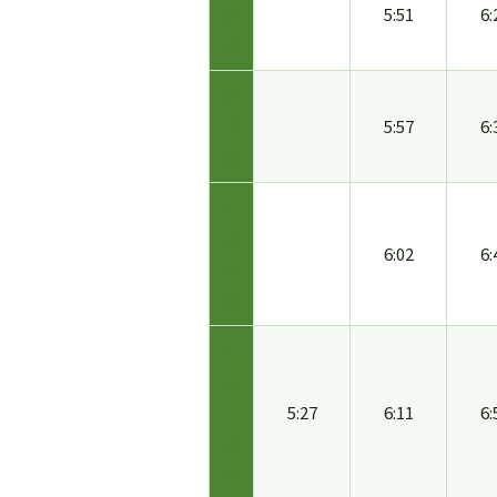
植
5:51
6:
駅
新
堂
5:57
6:
駅
佐
那
6:02
6:
具
駅
伊
賀
上
5:27
6:11
6:
野
駅