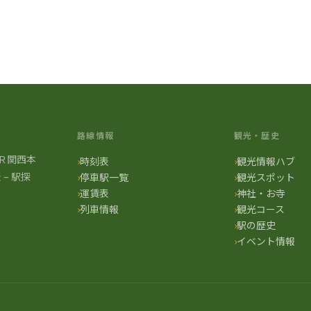
時刻表一覧に戻る
路線情報
観光・歴史
Ｒ関西本
時刻表
観光情報ハブ
– 駅探
停車駅一覧
観光スポット
運賃表
神社・お寺
列車情報
観光コース
駅の歴史
イベント情報