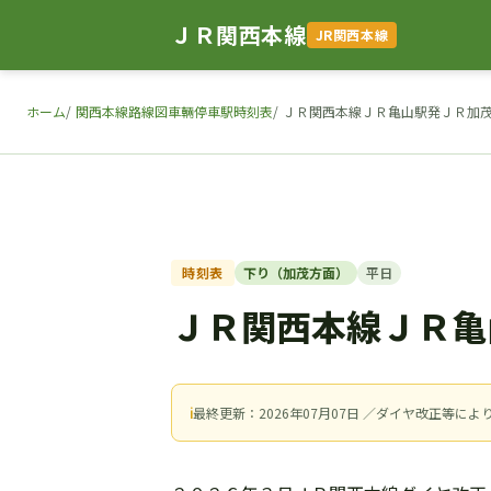
ＪＲ関西本線
JR関西本線
ホーム
関西本線路線図車輛停車駅時刻表
ＪＲ関西本線ＪＲ亀山駅発ＪＲ加
時刻表
下り（加茂方面）
平日
ＪＲ関西本線ＪＲ亀
ℹ
最終更新：2026年07月07日 ／ダイヤ改正等