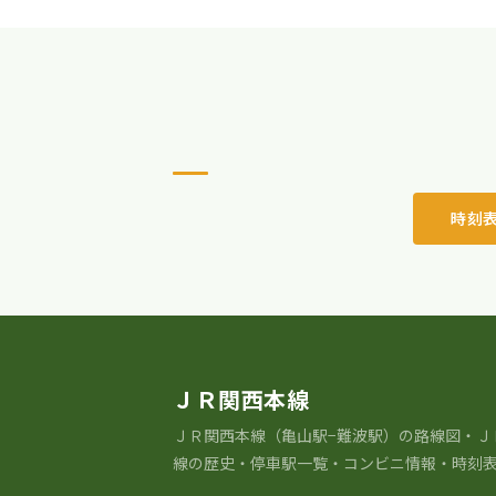
時刻
ＪＲ関西本線
ＪＲ関⻄本線（亀山駅−難波駅）の路線図・Ｊ
線の歴史・停車駅一覧・コンビニ情報・時刻表 