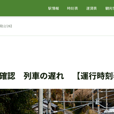
駅情報
時刻表
運賃表
観光
2/26】
確認 列車の遅れ 【運行時刻表