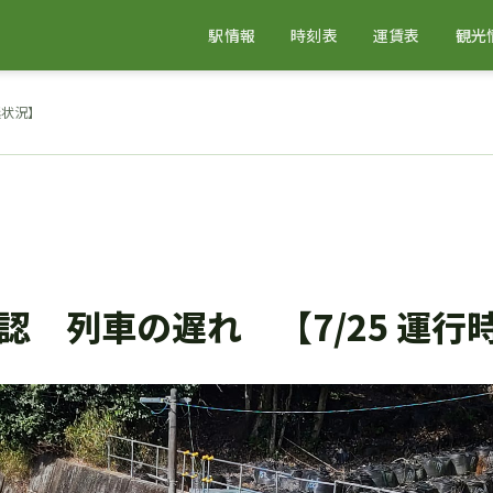
駅情報
時刻表
運賃表
観光
延状況】
認 列車の遅れ 【7/25 運行