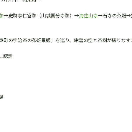
跡
→史跡恭仁宮跡（山城国分寺跡）→
海住山寺
→石寺の茶畑→
束町の宇治茶の茶畑景観」を巡り、紺碧の空と茶樹が織りなす
に認定
観