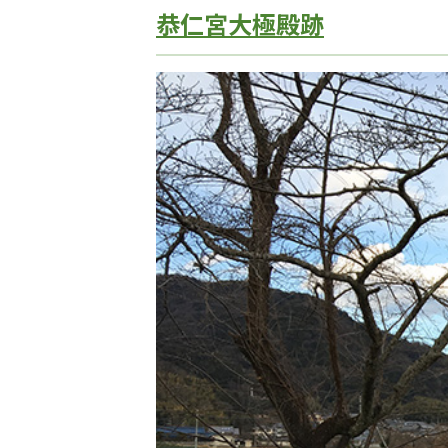
恭仁宮大極殿跡