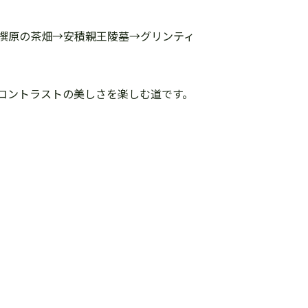
撰原の茶畑→安積親王陵墓→グリンティ
コントラストの美しさを楽しむ道です。