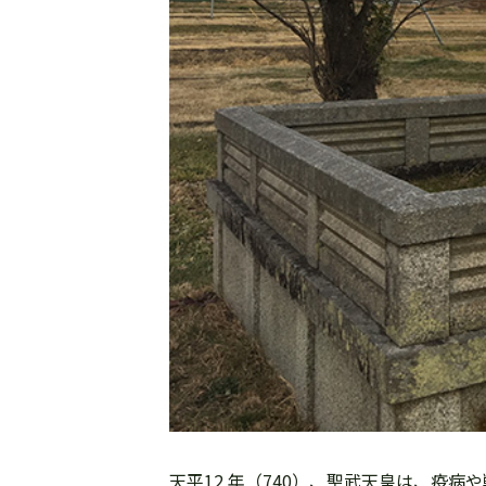
天平12 年（740）、聖武天皇は、疫