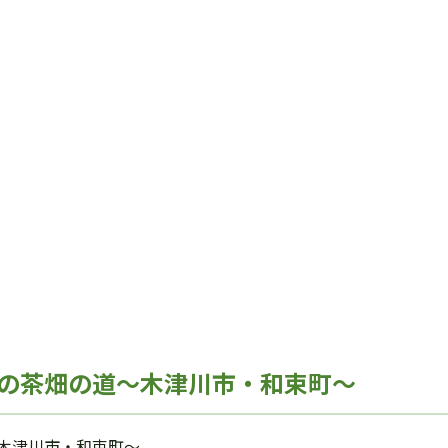
の茶畑の道～木津川市・和束町～
木津川市・和束町～